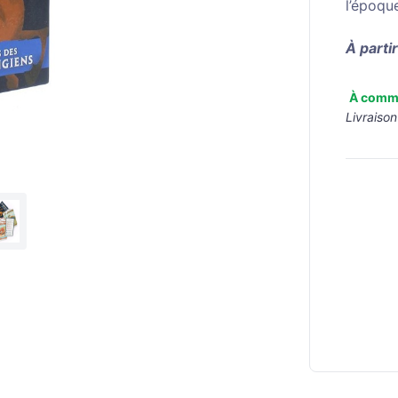
l’époqu
À parti
À comm
Livraison