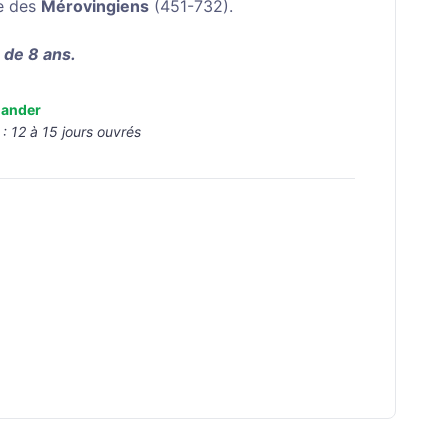
e des
Mérovingiens
(451-732).
r de 8 ans.
ander
 :
12 à 15 jours ouvrés