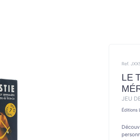
Ref. JX
LE 
MÉR
JEU D
Éditions
Découvr
personna