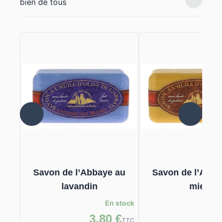
bien de tous
Savon de l’Abbaye au
Savon de l’Abba
lavandin
miel
En stock
3,80 €
3,
TTC