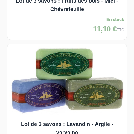
Lot de 3 savons : Fruits des bois - Miel -
Chèvrefeuille
En stock
11,10 €
TTC
Lot de 3 savons : Lavandin - Argile -
Verveine