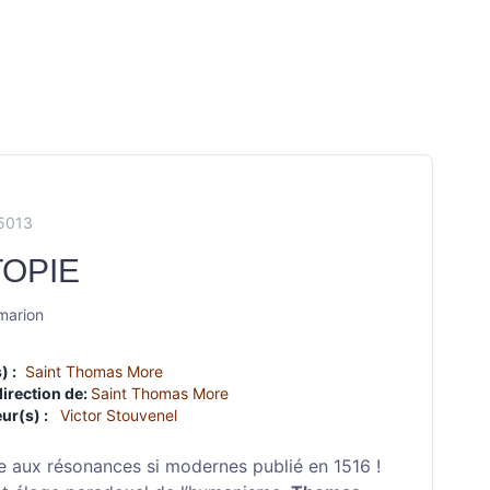
X5013
TOPIE
marion
) :
Saint Thomas More
direction de:
Saint Thomas More
ur(s) :
Victor Stouvenel
e aux résonances si modernes publié en 1516 !