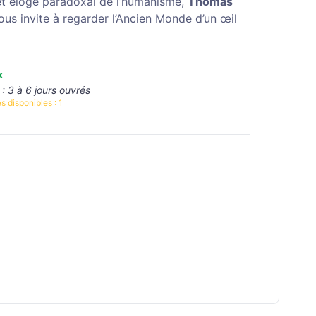
t éloge paradoxal de l’humanisme,
Thomas
us invite à regarder l’Ancien Monde d’un œil
k
 :
3 à 6 jours ouvrés
s disponibles :
1