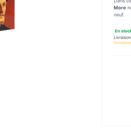
Dans ce
More
no
neuf.
En stoc
Livraison
Exemplaire