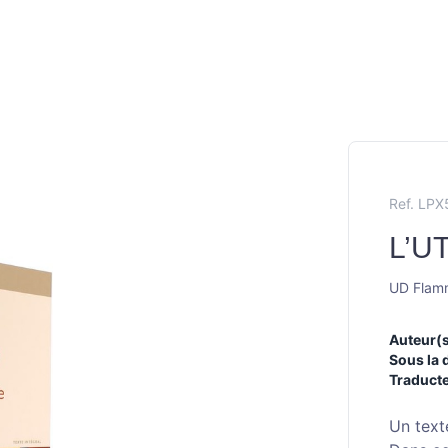
Ref. LP
L’U
UD Flam
Auteur(s
Sous la 
Traducte
Un text