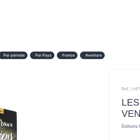
Par période
Par Pays
France
Aventure
Ref. LH
LES
VE
Éditions 