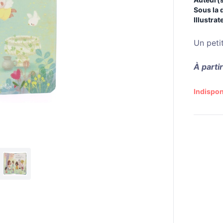
Sous la 
Illustrat
Un petit
À parti
Indispon