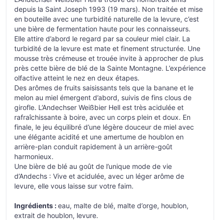
depuis la Saint Joseph 1993 (19 mars). Non traitée et mise
en bouteille avec une turbidité naturelle de la levure, c’est
une bière de fermentation haute pour les connaisseurs.
Elle attire d’abord le regard par sa couleur miel clair. La
turbidité de la levure est mate et finement structurée. Une
mousse très crémeuse et trouée invite à approcher de plus
près cette bière de blé de la Sainte Montagne. L’expérience
olfactive atteint le nez en deux étapes.
Des arômes de fruits saisissants tels que la banane et le
melon au miel émergent d’abord, suivis de fins clous de
girofle. L’Andechser Weißbier Hell est très acidulée et
rafraîchissante à boire, avec un corps plein et doux. En
finale, le jeu équilibré d’une légère douceur de miel avec
une élégante acidité et une amertume de houblon en
arrière-plan conduit rapidement à un arrière-goût
harmonieux.
Une bière de blé au goût de l’unique mode de vie
d’Andechs : Vive et acidulée, avec un léger arôme de
levure, elle vous laisse sur votre faim.
Ingrédients :
eau, malte de blé, malte d’orge, houblon,
extrait de houblon, levure.