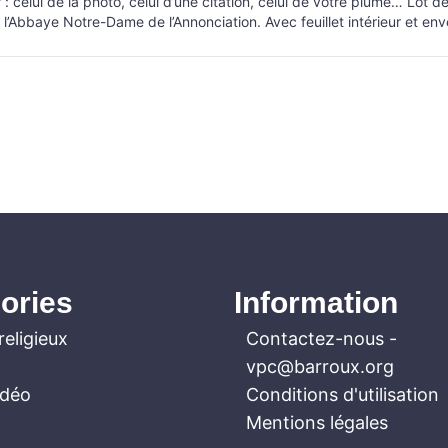
: celui de la photo, celui d’une citation, celui de votre plume… Lot
r l’Abbaye Notre-Dame de l’Annonciation. Avec feuillet intérieur et en
ories
Information
religieux
Contactez-nous
-
vpc@barroux.org
idéo
Conditions d'utilisation
Mentions légales