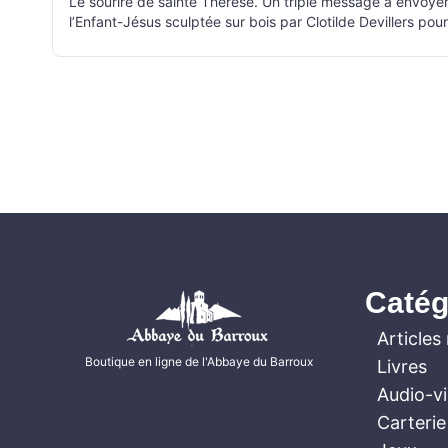
Le sourire de sainte Thérèse. Un triple message à envoyer 
l’Enfant-Jésus sculptée sur bois par Clotilde Devillers pou
Catég
Articles 
Boutique en ligne de l'Abbaye du Barroux
Livres
Audio-v
Carterie