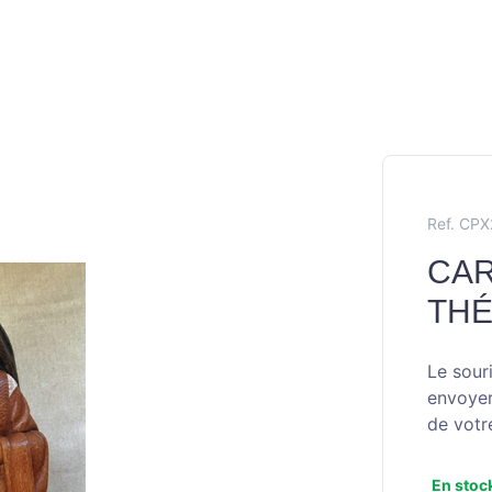
Ref. CP
CAR
TH
Le sour
envoyer 
de vot
En stoc