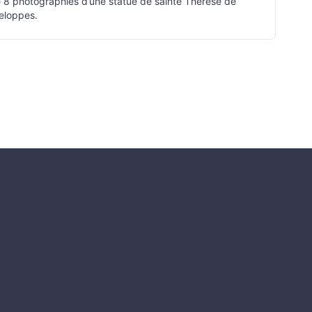
 de 8 photographies d’une statue de sainte Thérèse de
veloppes.