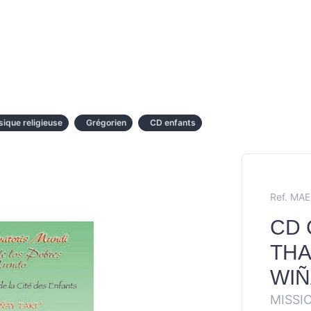
ique religieuse
Grégorien
CD enfants
Ref. MA
CD 
THA
WIÑ
MISSI