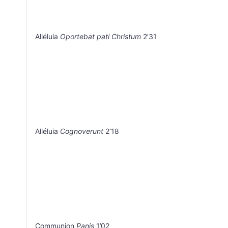
Alléluia
Oportebat pati Christum
2’31
Alléluia
Cognoverunt
2’18
Communion
Panis
1’02