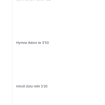
Hymne
Adoro te
3’50
Introït
Esto mihi
3’20