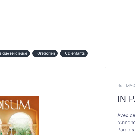
ique religieuse
Grégorien
CD enfants
Ref. MA
IN 
Avec ce
l’Annon
Paradis