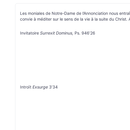
Les moniales de Notre-Dame de l’Annonciation nous entraîn
convie à méditer sur le sens de la vie à la suite du Christ
Invitatoire
Surrexit Dominus,
Ps. 94
6’26
Introït
Exsurge
3’34