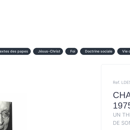
extes des papes
Jésus-Christ
Foi
Doctrine sociale
Vie d
Ref. LDE
CHA
197
UN TH
DE SO