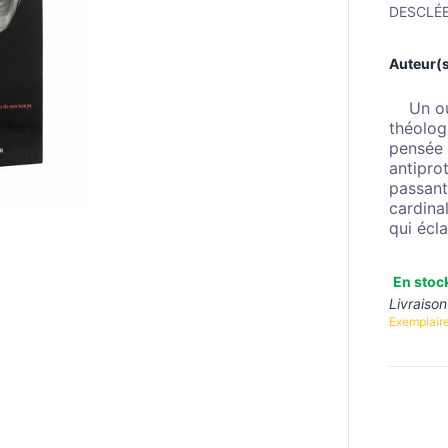
DESCLÉ
Auteur(s
Un o
théolog
pensée 
antiprot
passant
cardina
qui écl
En stoc
Livraison
Exemplaire