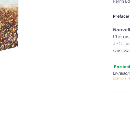
Perrin Ed
Preface(
Nouvell
L’héroï
J.-C. ju
saisiss
En stoc
Livraison
Exemplaire