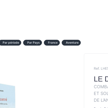
Par période
Par Pays
France
Aventure
Ref. LH
LE 
COMBA
ET SO
DE L’