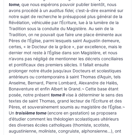
tome,
que nous espérons pouvoir publier bientôt, nous
avons procédé à un
auditus fidei,
c’est-à-dire examiné sur
notre sujet de recherche le présupposé plus général de la
Révélation, véhiculée par l’Écriture, lue à la lumière de la
Tradition sous la conduite du Magistère. Au sein de la
Tradition, on ne pouvait que faire une place éminente aux
Pères de l’Église, parmi lesquels saint Augustin demeure,
certes, «
le
Docteur de la grâce », par excellence, mais le
dernier mot reste à l’Église dans son Magistère, et nous
n’avons pas négligé de mentionner les décrets conciliaires
et pontificaux des premiers siècles. Il fallait ensuite
prolonger notre étude jusqu’aux Docteurs et scolastiques
antérieurs ou contemporains à saint Thomas d’Aquin, tels
Anselme, Bernard, Pierre Lombard, Alexandre de Halès,
Bonaventure et enfin Albert le Grand.¬ Cette base étant
posée, notre présent
tome II
vise à déterminer le sens des
textes de saint Thomas, grand lecteur de l’Écriture et des
Pères, et souverainement soumis au magistère de l’Église.¬
Un
troisième tome
(encore en gestation) se proposera
d’étudier comment les théologien scolastiques ultérieurs
des diverses écoles catholiques (thomiste, scotiste,
augustinienne, moliniste, congruiste, alphonsienne…), ont