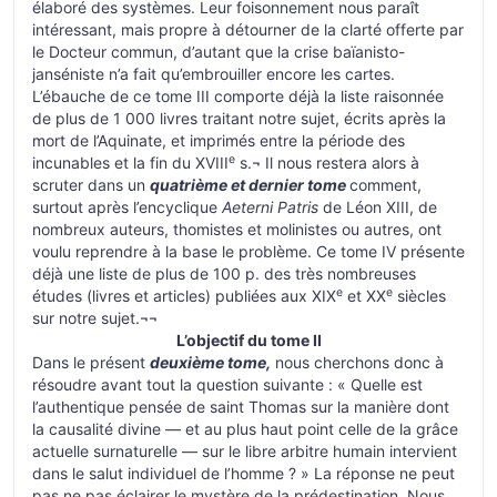
élaboré des systèmes. Leur foisonnement nous paraît
intéressant, mais propre à détourner de la clarté offerte par
le Docteur commun, d’autant que la crise baïanisto-
janséniste n’a fait qu’embrouiller encore les cartes.
L’ébauche de ce tome III comporte déjà la liste raisonnée
de plus de 1 000 livres traitant notre sujet, écrits après la
mort de l’Aquinate, et imprimés entre la période des
e
incunables et la fin du XVIII
s.¬ Il nous restera alors à
scruter dans un
quatrième et dernier tome
comment,
surtout après l’encyclique
Aeterni Patris
de Léon XIII, de
nombreux auteurs, thomistes et molinistes ou autres, ont
voulu reprendre à la base le problème. Ce tome IV présente
déjà une liste de plus de 100 p. des très nombreuses
e
e
études (livres et articles) publiées aux XIX
et XX
siècles
sur notre sujet.¬¬
L’objectif du tome II
Dans le présent
deuxième tome,
nous cherchons donc à
résoudre avant tout la question suivante : « Quelle est
l’authentique pensée de saint Thomas sur la manière dont
la causalité divine — et au plus haut point celle de la grâce
actuelle surnaturelle — sur le libre arbitre humain intervient
dans le salut individuel de l’homme ? » La réponse ne peut
pas ne pas éclairer le mystère de la prédestination. Nous