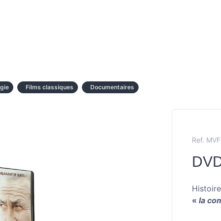
rgie
Films classiques
Documentaires
Ref. MV
DVD
Histoir
«
la com