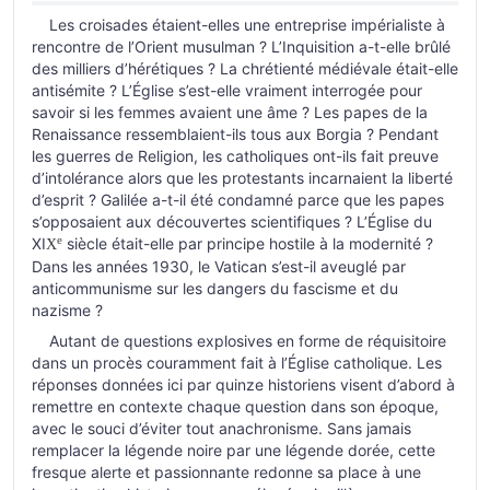
Les croisades étaient-elles une entreprise impérialiste à
rencontre de l’Orient musulman ? L’Inquisition a-t-elle brûlé
des milliers d’hérétiques ? La chrétienté médiévale était-elle
antisémite ? L’Église s’est-elle vraiment interrogée pour
savoir si les femmes avaient une âme ? Les papes de la
Renaissance ressemblaient-ils tous aux Borgia ? Pendant
les guerres de Religion, les catholiques ont-ils fait preuve
d’intolérance alors que les protestants incarnaient la liberté
d’esprit ? Galilée a-t-il été condamné parce que les papes
s’opposaient aux découvertes scientifiques ? L’Église du
e
XI
siècle était-elle par principe hostile à la modernité ?
X
Dans les années 1930, le Vatican s’est-il aveuglé par
anticommunisme sur les dangers du fascisme et du
nazisme ?
Autant de questions explosives en forme de réquisitoire
dans un procès couramment fait à l’Église catholique. Les
réponses données ici par quinze historiens visent d’abord à
remettre en contexte chaque question dans son époque,
avec le souci d’éviter tout anachronisme. Sans jamais
remplacer la légende noire par une légende dorée, cette
fresque alerte et passionnante redonne sa place à une