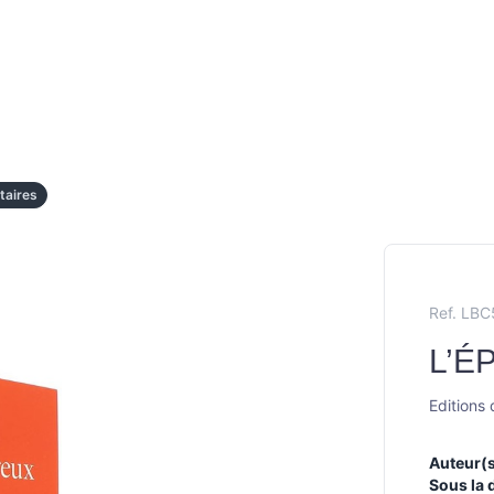
aires
Ref. LB
L’É
Editions 
Auteur(s
Sous la 