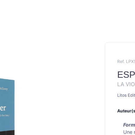
Ref. LP
ES
LA VI
Litos Edi
Auteur(s
Form
Une r