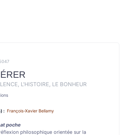
X5047
PÉRER
OLENCE, L'HISTOIRE, LE BONHEUR
tions
) :
François-Xavier Bellamy
at poche
éflexion philosophique orien­tée sur la