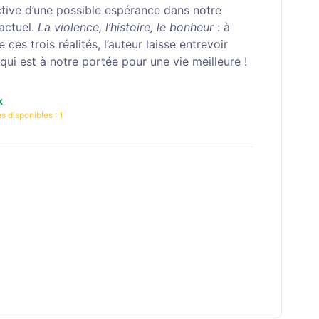
tive d’une pos­sible espérance dans notre
actuel.
La violence, l’histoire, le bonheur
:
à
e ces trois réa­lités, l’auteur laisse entre­voir
 qui est à notre portée pour une vie meilleure !
k
s disponibles :
1