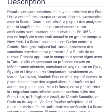
Description
Depuis quelques semaines, le nouveau président des États-
Unis a entamé des pourparlers aussi discrets qu’essentiels
avec la Russie. Ceux-ci ont laissé la plupart des analystes
dans la stupéfaction. Les rapprochements russo-
américains n’ont pourtant rien d’inhabituel. En 1863, la
marine impériale russe était accueillie en grande pompe à
New York. La Russie soutenait alors l’Union contre la
Grande-Bretagne. Aujourd’hui, l’assouplissement des
sanctions américaines va permettre à la Russie de se
relever. Prenant appui sur le compromis secret signé avec
la Turquie elle va accentuer sa présence navale en
Méditerranée orientale, constituer un angle russe en Syrie,
Égypte et Libye tout en s’implantant durablement au
Maroc. Au Levant, Vladimir Poutine s’est imposé comme le
pivot diplomatique des négociations multilatérales qui
auront lieu pour la paix. Mais la Russie ne va pas s’arrêter
là : négociant sans relâche avec les anciens alliés des
États-Unis, qu’il s’agisse d’Israël, de l’Arabie Saoudite, de
l’Inde ou du Japon, Vladimir Poutine précipitera d’ici
quelques mois la fin de l’unilatéralisme américain. La Russie
est sortie du tombeau. Si vous la cherchez, vous la