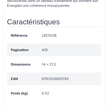
découvertes dans un tableau d’ensemble qui donnent aux
Évangiles une cohérence insoupçonnée.
Caractéristiques
Référence
LBC5028
Pagination
425
Dimensions
14 × 21,5
EAN
9791033605782
Poids (kg)
0.52