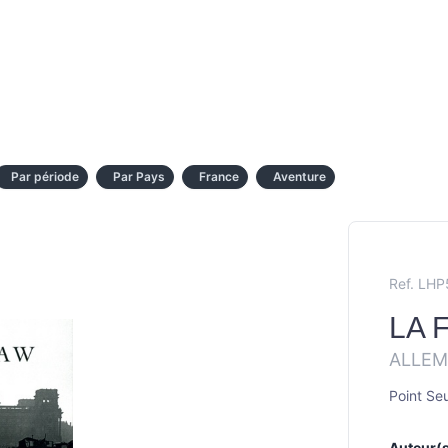
Par période
Par Pays
France
Aventure
Ref. LH
LA 
ALLEM
Point Seu
Auteur(s