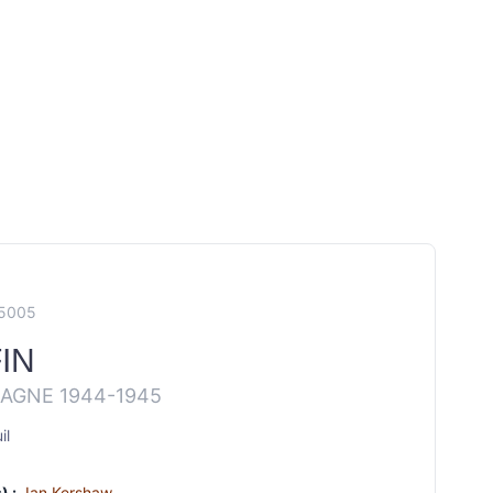
P5005
FIN
AGNE 1944-1945
il
) :
Ian Kershaw