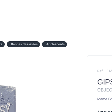
ts
Bandes dessinées
Adolescents
Ref. LE
GIP
OBJEC
Mame Edi
Auteur(s