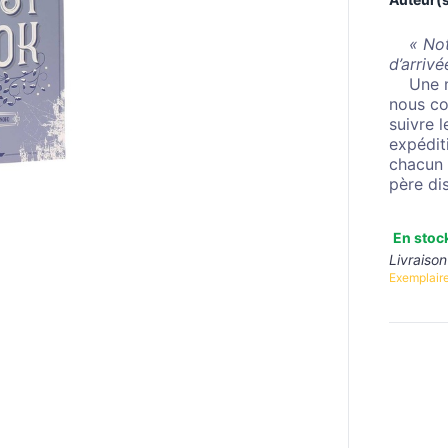
« Not
d’arrivé
Une no
nous co
suivre 
expéditi
chacun 
père di
En stoc
Livraison
Exemplaire