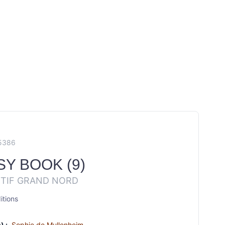
A5386
SY BOOK (9)
TIF GRAND NORD
tions
) :
Sophie de Mullenheim