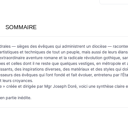
SOMMAIRE
hédrales — sièges des évêques qui administrent un diocèse — raconte
artistiques et techniques de tout un peuple, mais aussi de leurs élans
extraordinaire aventure romane et la radicale révolution gothique, san
nes et celles dont il ne reste que quelques vestiges, en métropole 
uissants, des inspirations diverses, des matériaux et des styles qui d
eurs des évêques qui l’ont fondé et fait évoluer, entretenu par l’État e
t leurs croyances.
e » créée et dirigée par Mgr Joseph Doré, voici une synthèse claire et
n partie inédite.