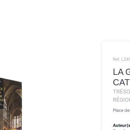
Ref. LZ
LA 
CA
TRÉSO
RÉGIO
Place des
Auteur(s