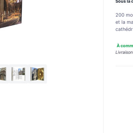
Sous la 
200 mon
et la m
cathédr
À comm
Livraison