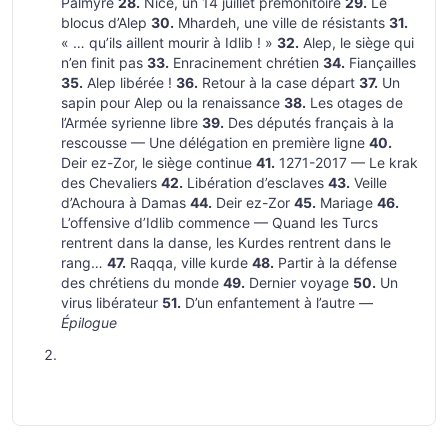
Palmyre
28.
Nice, un 14 juillet prémonitoire
29.
Le
blocus d’Alep
30.
Mhardeh, une ville de résistants
31.
« … qu’ils aillent mourir à Idlib ! »
32.
Alep, le siège qui
n’en finit pas
33.
Enracinement chrétien
34.
Fiançailles
35.
Alep libérée !
36.
Retour à la case départ
37.
Un
sapin pour Alep ou la renaissance
38.
Les otages de
l’Armée syrienne libre
39.
Des députés français à la
rescousse — Une délégation en première ligne
40.
Deir ez-Zor, le siège continue
41.
1271-2017 — Le krak
des Chevaliers
42.
Libération d’esclaves
43.
Veille
d’Achoura à Damas
44.
Deir ez-Zor
45.
Mariage
46.
L’offensive d’Idlib commence — Quand les Turcs
rentrent dans la danse, les Kurdes rentrent dans le
rang…
47.
Raqqa, ville kurde
48.
Partir à la défense
des chrétiens du monde
49.
Dernier voyage
50.
Un
virus libérateur
51.
D’un enfantement à l’autre —
Épilogue