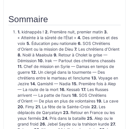
Sommaire
1.
kidnappés !
2.
Première nuit, premier matin
3.
« Atteinte à la sûreté de l’État »
4.
Des ombres et des
voix
5.
Éducation peu nationale
6.
SOS Chrétiens
d’Orient ou la mission de Dieu
7.
Les chrétiens d’Orient
8.
Noël à Maaloula
9.
Retour à Cholet la grise —
Démission
10.
Irak — Partout des chrétiens chassés
11.
Chef de mission en Syrie — Damas en temps de
guerre
12.
Un clergé dans la tourmente — Des
chrétiens entre le marteau et l’enclume
13.
Voyage en
Jezire
14.
Qamishli — Nadia
15.
Première fois à Alep
— La route de la mort
16.
Kessab
17.
Les Russes
arrivent — La patte de l’ours
18.
SOS Chrétiens
d’Orient — De plus en plus de volontaires
19.
La cave
20.
Fimy
21.
La fête de la Sainte-Croix
22.
Les
déplacés de Qaryatayn
23.
Retour en France ou les
yeux fermés
24.
Pris dans la bataille
25.
Alep ou le
grand froid
26.
Jebel Sayde ou la trahison kurde
27.