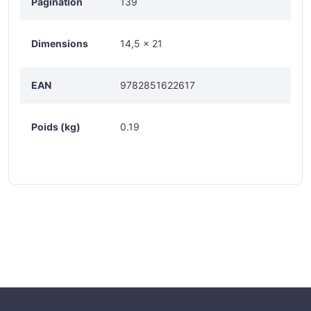
Pagination
139
Dimensions
14,5 x 21
EAN
9782851622617
Poids (kg)
0.19