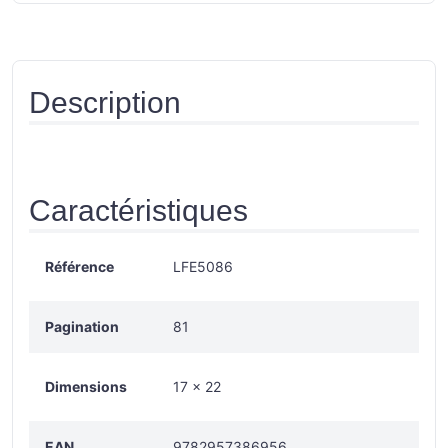
Description
Caractéristiques
Référence
LFE5086
Pagination
81
Dimensions
17 x 22
EAN
9782957386956