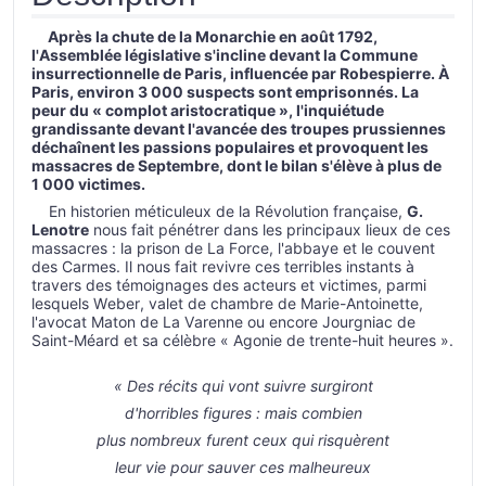
Après la chute de la Monarchie en août 1792,
l'Assemblée législative s'incline devant la Commune
insurrectionnelle de Paris, influencée par Robespierre. À
Paris, environ 3 000 suspects sont emprisonnés. La
peur du « complot aristocratique », l'inquiétude
grandissante devant l'avancée des troupes prussiennes
déchaînent les passions populaires et provoquent les
massacres de Septembre, dont le bilan s'élève à plus de
1 000 victimes.
En historien méticuleux de la Révolution française,
G.
Lenotre
nous fait pénétrer dans les principaux lieux de ces
massacres : la prison de La Force, l'abbaye et le couvent
des Carmes. Il nous fait revivre ces terribles instants à
travers des témoignages des acteurs et victimes, parmi
lesquels Weber, valet de chambre de Marie-Antoinette,
l'avocat Maton de La Varenne ou encore Jourgniac de
Saint-Méard et sa célèbre « Agonie de trente-huit heures ».
« Des récits qui vont suivre surgiront
d'horribles figures : mais combien
plus nombreux furent ceux qui risquèrent
leur vie pour sauver ces malheureux