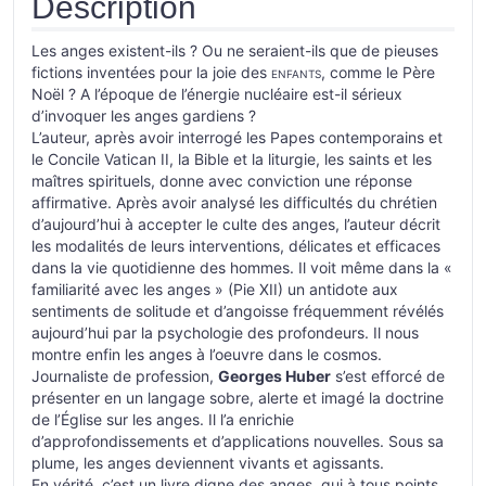
Description
Les anges existent-ils ? Ou ne seraient-ils que de pieuses
fictions inventées pour la joie des
enfants
, comme le Père
Noël ? A l’époque de l’énergie nucléaire est-il sérieux
d’invoquer les anges gardiens ?
L’auteur, après avoir interrogé les Papes contemporains et
le Concile Vatican II, la Bible et la liturgie, les saints et les
maîtres spirituels, donne avec conviction une réponse
affirmative. Après avoir analysé les difficultés du chrétien
d’aujourd’hui à accepter le culte des anges, l’auteur décrit
les modalités de leurs interventions, délicates et efficaces
dans la vie quotidienne des hommes. Il voit même dans la «
familiarité avec les anges » (Pie XII) un antidote aux
sentiments de solitude et d’angoisse fréquemment révélés
aujourd’hui par la psychologie des profondeurs. Il nous
montre enfin les anges à l’oeuvre dans le cosmos.
Journaliste de profession,
Georges Huber
s’est efforcé de
présenter en un langage sobre, alerte et imagé la doctrine
de l’Église sur les anges. Il l’a enrichie
d’approfondissements et d’applications nouvelles. Sous sa
plume, les anges deviennent vivants et agissants.
En vérité, c’est un livre digne des anges, qui à tous points