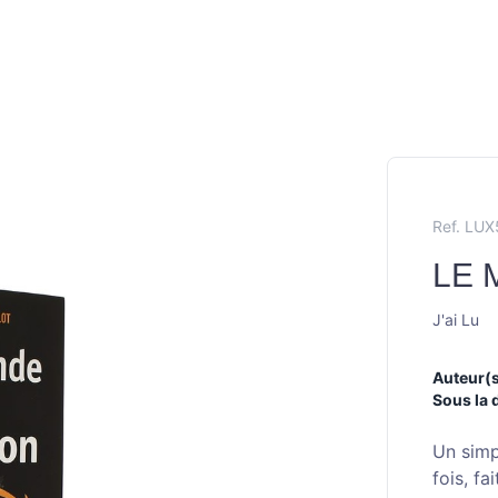
Ref. LUX
LE 
J'ai Lu
Auteur(s
Sous la 
Un simp
fois, fa