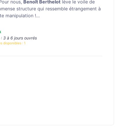
Pour nous,
Benoît Berthelot
lève le voile de
mmense structure qui ressemble étrangement à
te manipulation !…
k
 :
3 à 6 jours ouvrés
s disponibles :
1