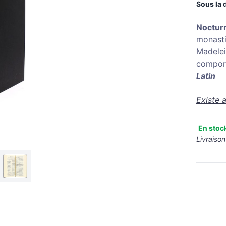
Sous la 
Noctur
monasti
Madelei
comport
Latin
Existe 
En stoc
Livraison