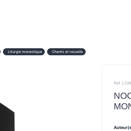
Liturgie monastique
Chants et recueils
Ref. LO
NO
MO
Auteur(s