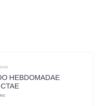
R5046
DO HEBDOMADAE
NCTAE
IRIS