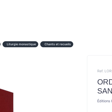
Liturgie monastique
Chants et recueils
Ref. LO
OR
SA
Éditions 