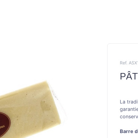
Ref. AS
PÂT
La trad
garanti
conserv
Barre d