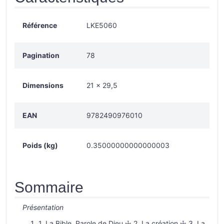
Référence
LKE5060
Pagination
78
Dimensions
21 × 29,5
EAN
9782490976010
Poids (kg)
0.35000000000000003
Sommaire
Présentation
1. La Bible, Parole de Dieu ☩ 2. La création ☩ 3. La