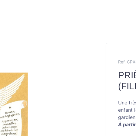
Ref. CP
PRI
(FIL
Une trè
enfant 
gardien
À parti