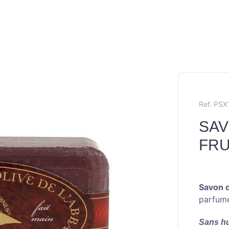
Ref. PS
SAV
FRU
Savon d
parfum
Sans hu