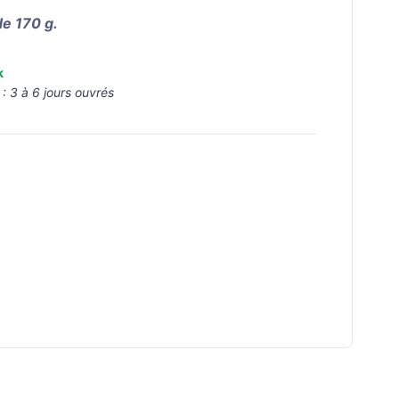
e 170 g.
k
 :
3 à 6 jours ouvrés