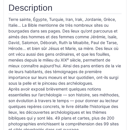
Description
Terre sainte, Égypte, Turquie, Iran, Irak, Jordanie, Grèce,
Italie... La Bible mentionne de très nombreux sites ou
bourgades dans ses pages. Des lieux qu’ont parcourus et
aimés des hommes et des femmes comme Jérémie, Isaïe,
David, Salomon, Déborah, Ruth la Moabite, Paul de Tarse,
Hérode... et bien sûr Jésus et Marie, sa mère. Des lieux où
ont vécu aussi des gens ordinaires, et que les fouilles,
e
menées depuis le milieu du XIX
siècle, permettent de
mieux connaître aujourd’hui. Ainsi des pans entiers de la vie
de leurs habitants, des témoignages de première
importance sur leurs moeurs et leur quotidien, ont-ils surgi
sous la pelle et le pinceau des archéologues.
Après avoir exposé brièvement quelques notions
essentielles sur l’archéologie — son histoire, ses méthodes,
son évolution à travers le temps — pour donner au lecteur
quelques repères concrets, le livre détaille l’historique des
lieux, les découvertes archéologiques et les thèmes
bibliques qui y sont liés. 49 plans et cartes, plus de 200
photographies enrichissent la compréhension des 99 sites
et cités répertoriés dans cet ouvrage.