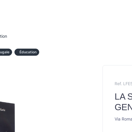
tion
jugale
Éducation
Ref. LFE
LA 
GE
Via Rom