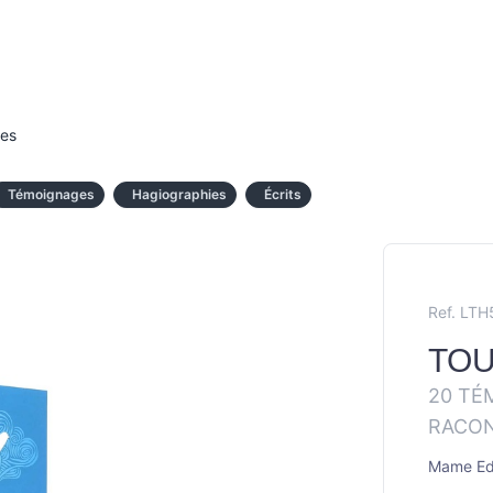
ies
Témoignages
Hagiographies
Écrits
Ref. LTH
TOU
20 TÉ
RACON
Mame Edi