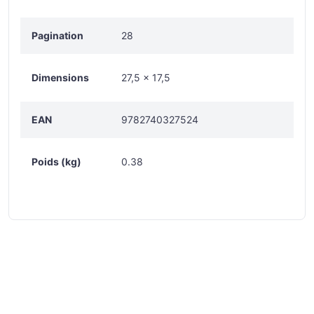
Pagination
28
Dimensions
27,5 x 17,5
EAN
9782740327524
Poids (kg)
0.38