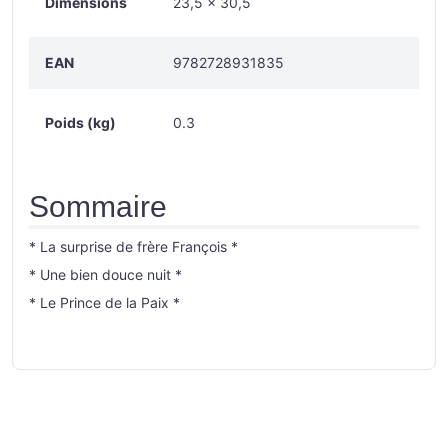
Dimensions
23,5 x 30,5
EAN
9782728931835
Poids (kg)
0.3
Sommaire
* La surprise de frère François *
* Une bien douce nuit *
* Le Prince de la Paix *