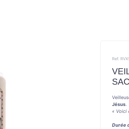
Ref. RV
VEI
SA
Veilleu
Jésus
.
« Voici
Durée d