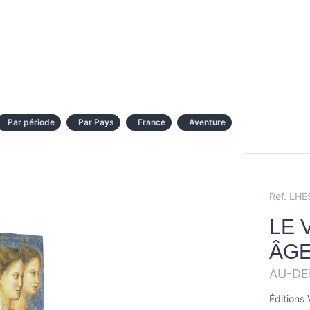
Par période
Par Pays
France
Aventure
Ref. LH
LE 
ÂG
AU-DE
Éditions