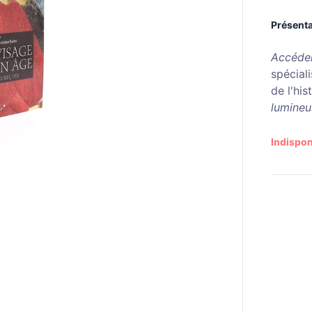
Présenta
Accéder
spécial
de l'hi
lumineu
Indispon