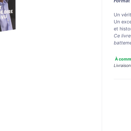
Format
Un véri
Un exce
et histo
Ce livr
batteme
À comm
Livraison