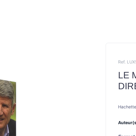
Ref. LU
LE 
DIR
Hachette 
Auteur(s