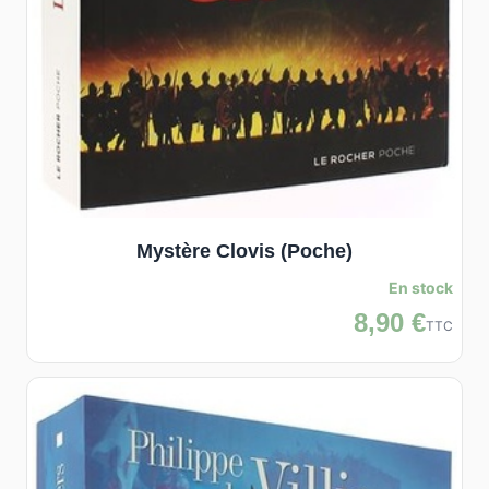
Mystère Clovis (Poche)
En stock
8,90 €
TTC